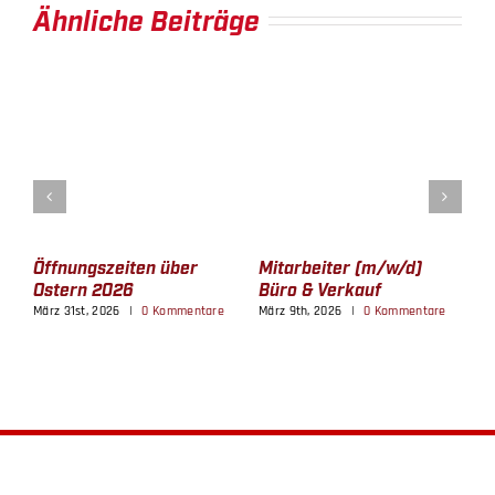
Ähnliche Beiträge
BICYCLES
MOTOCYCLES
Öffnungszeiten über
Mitarbeiter (m/w/d)
M
Ostern 2026
Büro & Verkauf
f
S
e
März 31st, 2026
|
0 Kommentare
März 9th, 2026
|
0 Kommentare
b
M