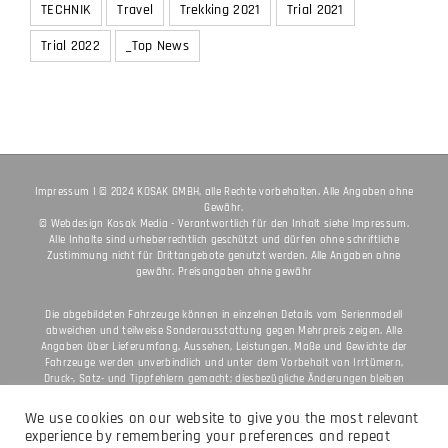
TECHNIK
Travel
Trekking 2021
Trial 2021
Trial 2022
_Top News
Impressum
I © 2024 KOSAK GMBH, alle Rechte vorbehalten. Alle Angaben ohne
Gewähr.
© Webdesign
Kosak Media
- Verantwortlich für den Inhalt siehe
Impressum
.
Alle Inhalte sind urheberrechtlich geschützt und dürfen ohne schriftliche
Zustimmung nicht für Drittangebote genutzt werden. Alle Angaben ohne
gewähr. Preisangaben ohne gewähr
Die abgebildeten Fahrzeuge können in einzelnen Details vom Serienmodell
abweichen und teilweise Sonderausstattung gegen Mehrpreis zeigen. Alle
Angaben über Lieferumfang, Aussehen, Leistungen, Maße und Gewichte der
Fahrzeuge werden unverbindlich und unter dem Vorbehalt von Irrtümern,
Druck-, Satz- und Tippfehlern gemacht; diesbezügliche Änderungen bleiben
jederzeit vorbehalten. Aus unzutreffenden Angaben können keine Rechte
abgeleitet werden. Bei veredelten Oberflächen kann es aufgrund von üblichen
We use cookies on our website to give you the most relevant
Prozessschwankungen zu Farbunterschieden kommen. Die angegebenen
experience by remembering your preferences and repeat
Verbrauchswerte beziehen sich auf den straßentauglichen Serienzustand der