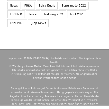
News
PG&A
Spicy Deals
Supermoto 2022
TECHNIK
Travel
Trekking 2021
Trial 2021
Trial 2022
_Top News
Impressum
I © 2024 KOSAK GMBH, alle Rechte vorbehalten. Alle Angaben ohne
Gewähr.
© Webdesign
Kosak Media
- Verantwortlich für den Inhalt siehe
Impressum
.
Alle Inhalte sind urheberrechtlich geschützt und dürfen ohne schriftliche
Zustimmung nicht für Drittangebote genutzt werden. Alle Angaben ohne
gewähr. Preisangaben ohne gewähr
Die abgebildeten Fahrzeuge können in einzelnen Details vom Serienmodell
abweichen und teilweise Sonderausstattung gegen Mehrpreis zeigen. Alle
Angaben über Lieferumfang, Aussehen, Leistungen, Maße und Gewichte der
Fahrzeuge werden unverbindlich und unter dem Vorbehalt von Irrtümern,
Druck-, Satz- und Tippfehlern gemacht; diesbezügliche Änderungen bleiben
jederzeit vorbehalten. Aus unzutreffenden Angaben können keine Rechte