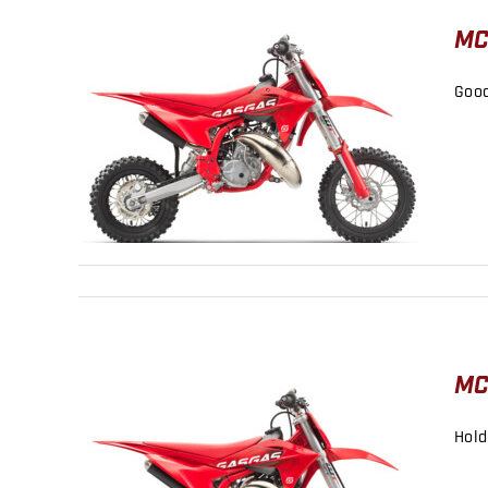
MC
Good
MC 50 2025
MC
Hold