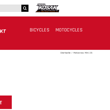
BICYCLES
MOTOCYCLES
KT
Startseite
Motocross Mini 25
E