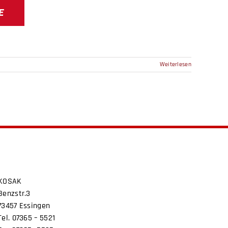
E
Weiterlesen
KOSAK
Benzstr.3
73457 Essingen
Tel. 07365 – 5521