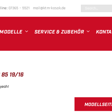
Suche
line:
07365 – 5521
mail@ktm-kosak.de
nach:
MODELLE
SERVICE & ZUBEHÖR
KONTA
 85 19/16
 yeah!
MODELLSEIT