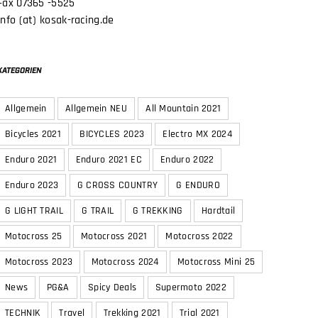
Fax 07365 -5525
info (at) kosak-racing.de
KATEGORIEN
Allgemein
Allgemein NEU
All Mountain 2021
Bicycles 2021
BICYCLES 2023
Electro MX 2024
Enduro 2021
Enduro 2021 EC
Enduro 2022
Enduro 2023
G CROSS COUNTRY
G ENDURO
G LIGHT TRAIL
G TRAIL
G TREKKING
Hardtail
Motocross 25
Motocross 2021
Motocross 2022
Motocross 2023
Motocross 2024
Motocross Mini 25
News
PG&A
Spicy Deals
Supermoto 2022
TECHNIK
Travel
Trekking 2021
Trial 2021