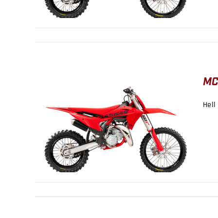
MC
Hell
MC 85 17/14