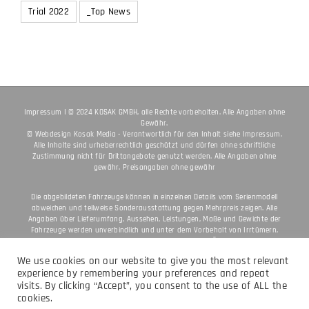
TECHNIK
Travel
Trekking 2021
Trial 2021
Trial 2022
_Top News
Impressum
I © 2024 KOSAK GMBH, alle Rechte vorbehalten. Alle Angaben ohne
Gewähr.
© Webdesign
Kosak Media
- Verantwortlich für den Inhalt siehe
Impressum
.
Alle Inhalte sind urheberrechtlich geschützt und dürfen ohne schriftliche
Zustimmung nicht für Drittangebote genutzt werden. Alle Angaben ohne
gewähr. Preisangaben ohne gewähr
Die abgebildeten Fahrzeuge können in einzelnen Details vom Serienmodell
abweichen und teilweise Sonderausstattung gegen Mehrpreis zeigen. Alle
Angaben über Lieferumfang, Aussehen, Leistungen, Maße und Gewichte der
Fahrzeuge werden unverbindlich und unter dem Vorbehalt von Irrtümern,
We use cookies on our website to give you the most relevant
Druck-, Satz- und Tippfehlern gemacht; diesbezügliche Änderungen bleiben
experience by remembering your preferences and repeat
jederzeit vorbehalten. Aus unzutreffenden Angaben können keine Rechte
abgeleitet werden. Bei veredelten Oberflächen kann es aufgrund von üblichen
visits. By clicking “Accept”, you consent to the use of ALL the
Prozessschwankungen zu Farbunterschieden kommen. Die angegebenen
cookies.
Verbrauchswerte beziehen sich auf den straßentauglichen Serienzustand der