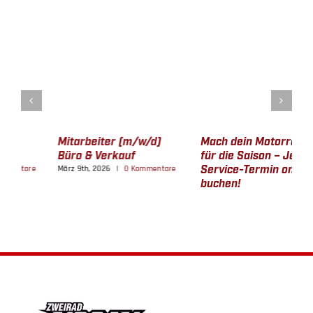
Mach dein Motorrad fit
Geschlossen 08.08.2026
G
für die Saison – Jetzt
1
Juli 29th, 2026
|
0 Kommentare
Service-Termin online
A
buchen!
März 3rd, 2026
|
0 Kommentare