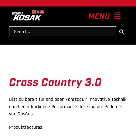
Zum
Inhalt
MENU
springen
Suche
nach:
HOME
News
Cross Country 3.0
Modelle
Bist du bereit für endlosen Fahrspaß? Innovative Technik
Service & Zubehör
und beeindruckende Performance das sind die Pedelecs
von GasGas.
Kontakt
Produktfeatures