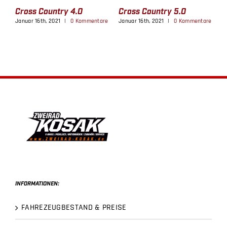
Cross Country 4.0
Cross Country 5.0
C
re
Januar 16th, 2021
|
0 Kommentare
Januar 16th, 2021
|
0 Kommentare
J
INFORMATIONEN:
FAHREZEUGBESTAND & PREISE