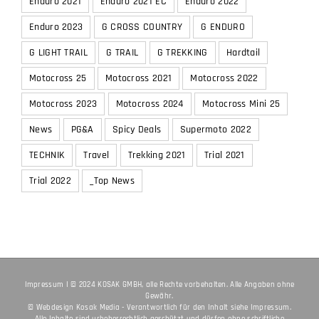
Enduro 2021
Enduro 2021 EC
Enduro 2022
Enduro 2023
G CROSS COUNTRY
G ENDURO
G LIGHT TRAIL
G TRAIL
G TREKKING
Hardtail
Motocross 25
Motocross 2021
Motocross 2022
Motocross 2023
Motocross 2024
Motocross Mini 25
News
PG&A
Spicy Deals
Supermoto 2022
TECHNIK
Travel
Trekking 2021
Trial 2021
Trial 2022
_Top News
Impressum
I © 2024 KOSAK GMBH, alle Rechte vorbehalten. Alle Angaben ohne
Gewähr.
© Webdesign
Kosak Media
- Verantwortlich für den Inhalt siehe
Impressum
.
Alle Inhalte sind urheberrechtlich geschützt und dürfen ohne schriftliche