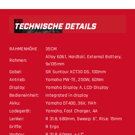
RAHMENHÖHE
35CM
Alloy 6061, Hardtail, External Battery,
Rahmen:
9x135mm
Gabel:
SR Suntour XCT30 DS, 100mm
Antrieb:
Yamaha PW-TE, 250W, 60Nm
Display:
Yamaha Display A, LCD-Display
Bedieneinheit:
integrated in display
Akku:
Yamaha DT400, 36V, 11Ah
Ladegerät:
Yamaha, Fast Charger, 4A
Lenker:
R 31.8, 680mm, Sweep: 6°, Rise: 15mm
Griffe:
R Ergo
Vorbau:
R 31.8, 60mm, +/-7°