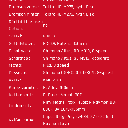
Bremsen vorne:
Tektro HD-M275, hydr. Disc
Bremsen hinten:
Tektro HD-M275, hydr. Disc
Rücktrittbremsen
no
Option:
Sattel:
R MTB
Sattelstütze:
R 30.9, Patent, 350mm
Schaltwerk:
Shimano Altus, RD-M310, 8-speed
Schalthebel
Shimano Altus, SL-M315, Rapidfire
rechts:
Plus, 8-speed
Kassette:
Shimano CS-HG200, 12-32T, 8-speed
Kette:
KMC Z8.3
Kurbelgarnitur:
R, Alloy, 160mm
Kettenblatt:
R, Direct Mount, 38T
Rim: Mach1 Traxx, Hubs: R Raymon DB-
Laufradsatz:
600F, 9×100/9x135mm
Impac RidgePac, 57-584, 27.5×2.25, R
Reifen vorne:
Raymon Logo