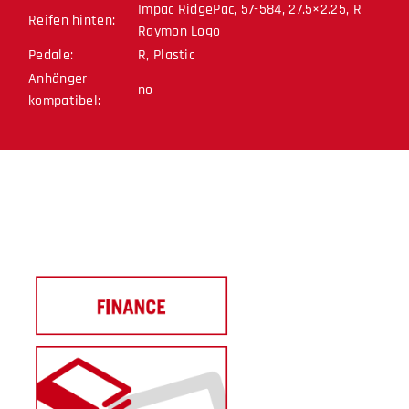
Impac RidgePac, 57-584, 27.5×2.25, R
Reifen hinten:
Raymon Logo
Pedale:
R, Plastic
Anhänger
no
kompatibel: