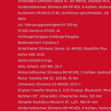
Schaltwerk Shimano Deore XT, RD-M8100, Shadow Plus, 
Vorderradbremse Shimano BR-MT420, 4-Kolben, Hydrau
Kurbelarm GASGAS EC40, Aluminium geschmiedet, JIS
Mehr
zul. Fahrzeuggesamtgewicht 130 kg
STVZO konform STVZO JA
Anhängerfreigabe Anhängerfreigabe
Bedieneinheit Yamaha C
Schalthebel Shimano Deore, SL-M6100, Rapidfire Plus
Kette KMC e12S
Sattel GASGAS Ergo
Akku Simplo, 630 Wh, 36 V
Hinterradbremse Shimano BR-MT410, 2-Kolben, Hydraul
Motor Yamaha PW-ST, 250 W, 70 Nm
Zahnkranz Shimano CS-M6100, 10-51 T
Display Yamaha Display C, LCD-Display, Bluetooth, Mic
Rahmen 28″, Alloy 6061, integrierter Akku, 120 mm
Dämpfer RockShox Monarch RT, Luft, 190×51 mm
Vorderradbremse Shimano BR-MT420, 4-Kolben, Hydrau