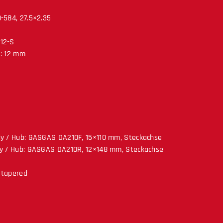
-584, 27.5×2.35
12-S
e: 12 mm
dy / Hub: GASGAS DA210F, 15×110 mm, Steckachse
dy / Hub: GASGAS DA210R, 12×148 mm, Steckachse
, tapered