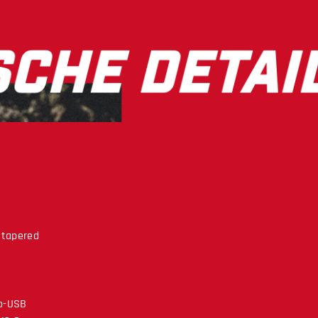
, tapered
ro-USB