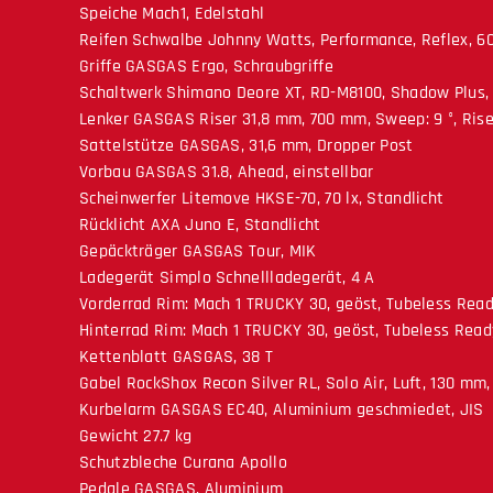
Speiche Mach1, Edelstahl
Reifen Schwalbe Johnny Watts, Performance, Reflex, 60
Griffe GASGAS Ergo, Schraubgriffe
Schaltwerk Shimano Deore XT, RD-M8100, Shadow Plus, 
Lenker GASGAS Riser 31,8 mm, 700 mm, Sweep: 9 °, Ris
Sattelstütze GASGAS, 31,6 mm, Dropper Post
Vorbau GASGAS 31.8, Ahead, einstellbar
Scheinwerfer Litemove HKSE-70, 70 lx, Standlicht
Rücklicht AXA Juno E, Standlicht
Gepäckträger GASGAS Tour, MIK
Ladegerät Simplo Schnellladegerät, 4 A
Vorderrad Rim: Mach 1 TRUCKY 30, geöst, Tubeless Rea
Hinterrad Rim: Mach 1 TRUCKY 30, geöst, Tubeless Rea
Kettenblatt GASGAS, 38 T
Gabel RockShox Recon Silver RL, Solo Air, Luft, 130 mm
Kurbelarm GASGAS EC40, Aluminium geschmiedet, JIS
Gewicht 27.7 kg
Schutzbleche Curana Apollo
Pedale GASGAS, Aluminium