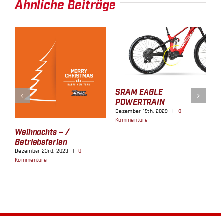
Ähnliche Beiträge
DVO – POWERED BY WP
GASGAS SETZT NEUE
FEDERUNG
AKZENTE MIT DER
Dezember 15th, 2023
|
0
OFFROAD-RANGE 2026!
Kommentare
September 23rd, 2025
|
0
Kommentare