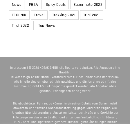
TECHNIK
Travel
Trekking 2021
Trial 2021
Trial 2022
_Top News
Impressum
I © 2024 KOSAK GMBH, alle Rechte vorbehalten. Alle Angaben ohne
Gewähr.
© Webdesign
Kosak Media
- Verantwortlich für den Inhalt siehe
Impressum
.
Alle Inhalte sind urheberrechtlich geschützt und dürfen ohne schriftliche
Zustimmung nicht für Drittangebote genutzt werden. Alle Angaben ohne
gewähr. Preisangaben ohne gewähr
Die abgebildeten Fahrzeuge können in einzelnen Details vom Serienmodell
abweichen und teilweise Sonderausstattung gegen Mehrpreis zeigen. Alle
Angaben über Lieferumfang, Aussehen, Leistungen, Maße und Gewichte der
Fahrzeuge werden unverbindlich und unter dem Vorbehalt von Irrtümern,
Druck-, Satz- und Tippfehlern gemacht; diesbezügliche Änderungen bleiben
jederzeit vorbehalten. Aus unzutreffenden Angaben können keine Rechte
abgeleitet werden. Bei veredelten Oberflächen kann es aufgrund von üblichen
Prozessschwankungen zu Farbunterschieden kommen. Die angegebenen
Verbrauchswerte beziehen sich auf den straßentauglichen Serienzustand der