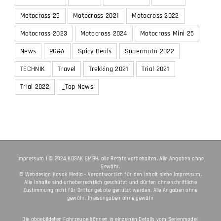
G LIGHT TRAIL
G TRAIL
G TREKKING
Hardtail
Motocross 25
Motocross 2021
Motocross 2022
Motocross 2023
Motocross 2024
Motocross Mini 25
News
PG&A
Spicy Deals
Supermoto 2022
TECHNIK
Travel
Trekking 2021
Trial 2021
Trial 2022
_Top News
Impressum
I © 2024 KOSAK GMBH, alle Rechte vorbehalten. Alle Angaben ohne
Gewähr.
© Webdesign
Kosak Media
- Verantwortlich für den Inhalt siehe
Impressum
.
Alle Inhalte sind urheberrechtlich geschützt und dürfen ohne schriftliche
Zustimmung nicht für Drittangebote genutzt werden. Alle Angaben ohne
gewähr. Preisangaben ohne gewähr