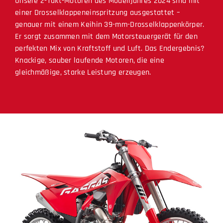
Unsere 2-Takt-Motoren des Modelljahres 2024 sind mit
einer Drosselklappeneinspritzung ausgestattet –
genauer mit einem Keihin 39-mm-Drosselklappenkörper.
Er sorgt zusammen mit dem Motorsteuergerät für den
perfekten Mix von Kraftstoff und Luft. Das Endergebnis?
Knackige, sauber laufende Motoren, die eine
gleichmäßige, starke Leistung erzeugen.