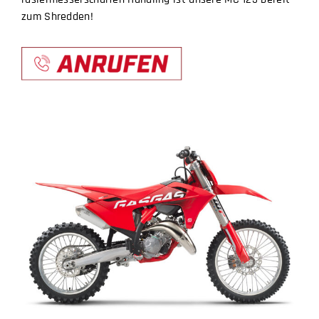
zum Shredden!
BICYCLES
MOTOCYCLES