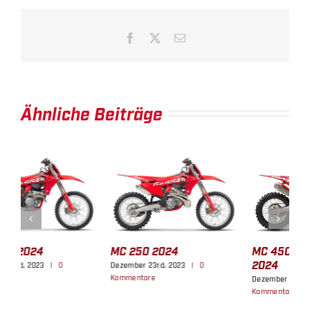
Facebook
X
E-
Mail
Ähnliche Beiträge
MC 250 2024
MC 450F Factory Edition
M
2024
Dezember 23rd, 2023
|
0
D
Kommentare
K
Dezember 23rd, 2023
|
0
Kommentare