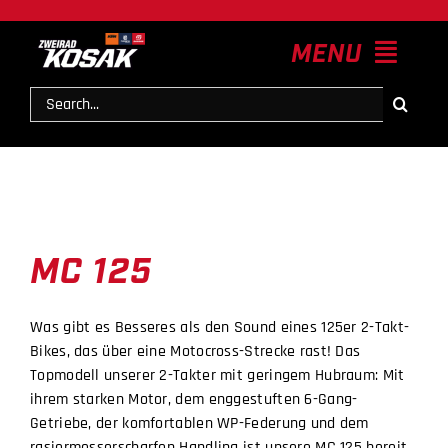
Zum
Inhalt
MENU
springen
Suche
nach:
HOME
News
MC 125
Modelle
Was gibt es Besseres als den Sound eines 125er 2-Takt-
Service & Zubehör
Bikes, das über eine Motocross-Strecke rast! Das
Topmodell unserer 2-Takter mit geringem Hubraum: Mit
ihrem starken Motor, dem enggestuften 6-Gang-
Kontakt
Getriebe, der komfortablen WP-Federung und dem
rasiermesserscharfen Handling ist unsere MC 125 bereit