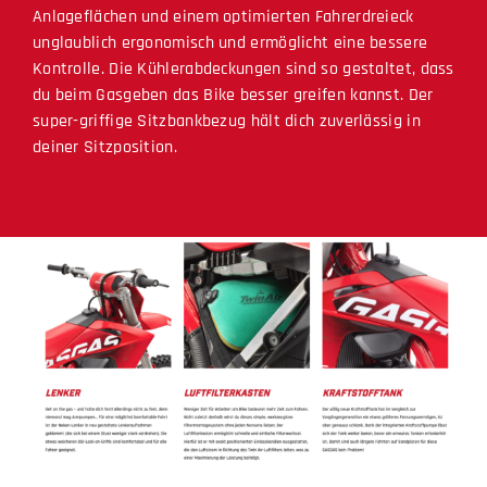
Anlageflächen und einem optimierten Fahrerdreieck
unglaublich ergonomisch und ermöglicht eine bessere
Kontrolle. Die Kühlerabdeckungen sind so gestaltet, dass
du beim Gasgeben das Bike besser greifen kannst. Der
super-griffige Sitzbankbezug hält dich zuverlässig in
deiner Sitzposition.