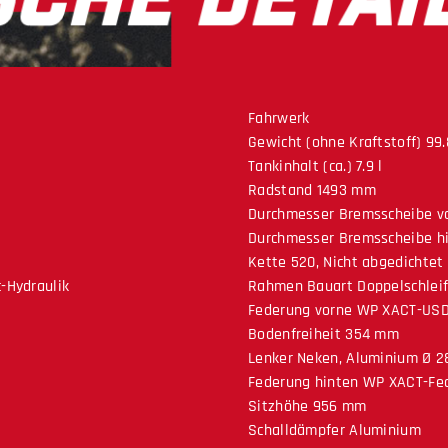
Fahrwerk
Gewicht (ohne Kraftstoff) 99.
Tankinhalt (ca.) 7.9 l
Radstand 1493 mm
Durchmesser Bremsscheibe v
Durchmesser Bremsscheibe h
Kette 520, Nicht abgedichtet
-Hydraulik
Rahmen Bauart Doppelschlei
Federung vorne WP XACT-USD
Bodenfreiheit 354 mm
Lenker Neken, Aluminium Ø 
Federung hinten WP XACT-Fe
Sitzhöhe 956 mm
Schalldämpfer Aluminium