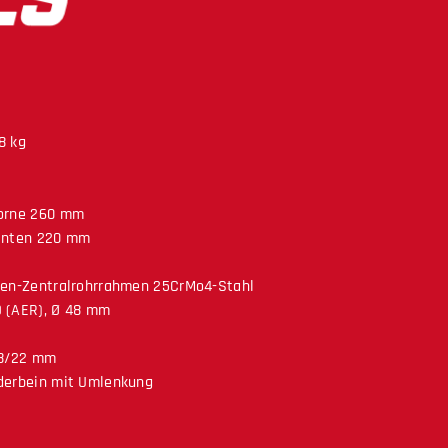
8 kg
orne 260 mm
inten 220 mm
fen-Zentralrohrrahmen 25CrMo4-Stahl
 (AER), Ø 48 mm
28/22 mm
derbein mit Umlenkung