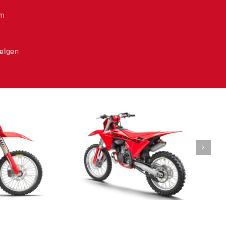
um
felgen