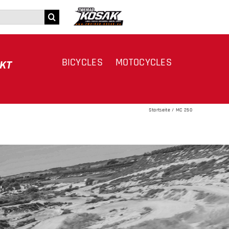
BICYCLES
MOTOCYCLES
KT
Startseite
MC 250