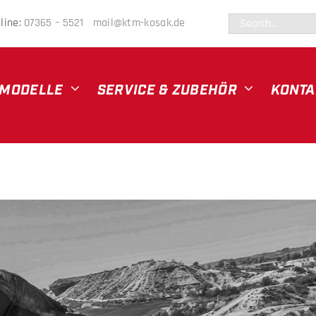
Suche
line:
07365 – 5521
mail@ktm-kosak.de
nach:
MODELLE
SERVICE & ZUBEHÖR
KONTA