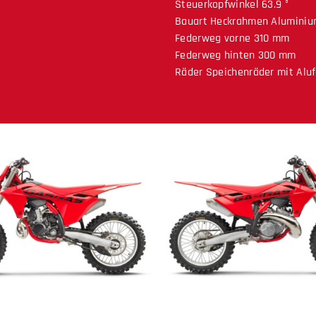
Steuerkopfwinkel 63.9 °
Bauart Heckrahmen Alumini
Federweg vorne 310 mm
Federweg hinten 300 mm
Räder Speichenräder mit Alu