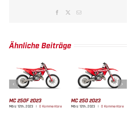
Facebook
X
E-
Mail
Ähnliche Beiträge
MC 125 2023
M
MC 450F FACTORY
e
März 12th, 2023
|
0 Kommentare
M
EDITION
März 12th, 2023
|
0 Kommentare