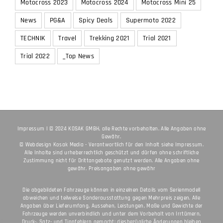
Motocross 25
Motocross 2021
Motocross 2022
Motocross 2023
Motocross 2024
Motocross Mini 25
News
PG&A
Spicy Deals
Supermoto 2022
TECHNIK
Travel
Trekking 2021
Trial 2021
Trial 2022
_Top News
Impressum
I © 2024 KOSAK GMBH, alle Rechte vorbehalten. Alle Angaben ohne
Gewähr.
© Webdesign
Kosak Media
- Verantwortlich für den Inhalt siehe
Impressum
.
Alle Inhalte sind urheberrechtlich geschützt und dürfen ohne schriftliche
Zustimmung nicht für Drittangebote genutzt werden. Alle Angaben ohne
gewähr. Preisangaben ohne gewähr
Die abgebildeten Fahrzeuge können in einzelnen Details vom Serienmodell
abweichen und teilweise Sonderausstattung gegen Mehrpreis zeigen. Alle