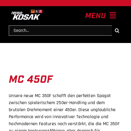
Zum
Inhalt
MENU
springen
Suche
nach:
HOME
News
MC 450F
Modelle
Unsere neue MC 350F schafft den perfekten Spagat
Service & Zubehör
zwischen spielerischem 250er-Handling und dem
brutalen Drehmoment einer 450er. Diese unglaubliche
Performance wird von innovativer Technologie und
Kontakt
hochmodernen Features noch verstärkt, die die MC 350F
zu einem konkurrenzfähigen, aber dennoch für