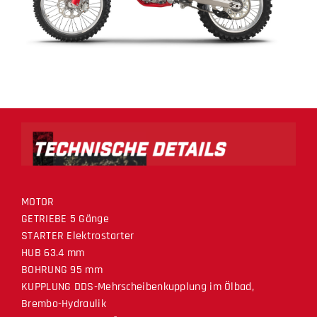
MOTOR
GETRIEBE 5 Gänge
STARTER Elektrostarter
HUB 63.4 mm
BOHRUNG 95 mm
KUPPLUNG DDS-Mehrscheibenkupplung im Ölbad,
Brembo-Hydraulik