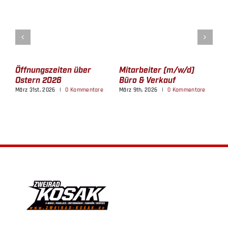
Öffnungszeiten über
Mitarbeiter (m/w/d)
M
Ostern 2026
Büro & Verkauf
f
S
e
März 31st, 2026
|
0 Kommentare
März 9th, 2026
|
0 Kommentare
b
M