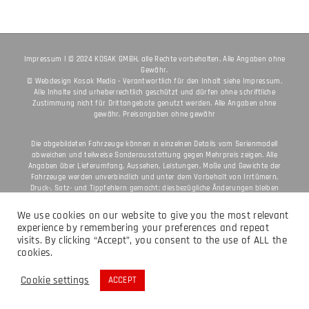
Impressum
I © 2024 KOSAK GMBH, alle Rechte vorbehalten. Alle Angaben ohne
Gewähr.
© Webdesign
Kosak Media
- Verantwortlich für den Inhalt siehe
Impressum
.
Alle Inhalte sind urheberrechtlich geschützt und dürfen ohne schriftliche
Zustimmung nicht für Drittangebote genutzt werden. Alle Angaben ohne
gewähr. Preisangaben ohne gewähr
Die abgebildeten Fahrzeuge können in einzelnen Details vom Serienmodell
abweichen und teilweise Sonderausstattung gegen Mehrpreis zeigen. Alle
Angaben über Lieferumfang, Aussehen, Leistungen, Maße und Gewichte der
Fahrzeuge werden unverbindlich und unter dem Vorbehalt von Irrtümern,
Druck-, Satz- und Tippfehlern gemacht; diesbezügliche Änderungen bleiben
jederzeit vorbehalten. Aus unzutreffenden Angaben können keine Rechte
abgeleitet werden. Bei veredelten Oberflächen kann es aufgrund von üblichen
We use cookies on our website to give you the most relevant
Prozessschwankungen zu Farbunterschieden kommen. Die angegebenen
experience by remembering your preferences and repeat
Verbrauchswerte beziehen sich auf den straßentauglichen Serienzustand der
visits. By clicking “Accept”, you consent to the use of ALL the
Fahrzeuge, im Zeitpunkt der Werksauslieferung. * Preis versteht sich als
cookies.
unverbindliche Preisempfehlung des Herstellers (UVP), inkl. MWST., zzgl.
Nebenkosten / Überführungskosten 475,00€
Cookie settings
ACCEPT
Facebook
Instagram
X
E-
Mail