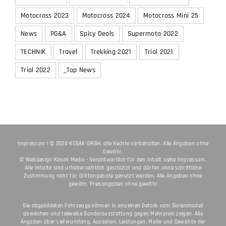
Motocross 2023
Motocross 2024
Motocross Mini 25
News
PG&A
Spicy Deals
Supermoto 2022
TECHNIK
Travel
Trekking 2021
Trial 2021
Trial 2022
_Top News
Impressum
I © 2024 KOSAK GMBH, alle Rechte vorbehalten. Alle Angaben ohne
Gewähr.
© Webdesign
Kosak Media
- Verantwortlich für den Inhalt siehe
Impressum
.
Alle Inhalte sind urheberrechtlich geschützt und dürfen ohne schriftliche
Zustimmung nicht für Drittangebote genutzt werden. Alle Angaben ohne
gewähr. Preisangaben ohne gewähr
Die abgebildeten Fahrzeuge können in einzelnen Details vom Serienmodell
abweichen und teilweise Sonderausstattung gegen Mehrpreis zeigen. Alle
Angaben über Lieferumfang, Aussehen, Leistungen, Maße und Gewichte der