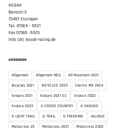
KOSAK
Benzstr.3
73457 Essingen
Tel. 07365 – 5521
Fax 07365 -5525
info (at) kosak-racing.de
KATEGORIEN
Allgemein
Allgemein NEU
All Mountain 2021
Bicycles 2021
BICYCLES 2023
Electro MX 2024
Enduro 2021
Enduro 2021 EC
Enduro 2022
Enduro 2023
G CROSS COUNTRY
G ENDURO
G LIGHT TRAIL
G TRAIL
G TREKKING
Hardtail
Motocross 25
Motocross 2021
Motocross 2022