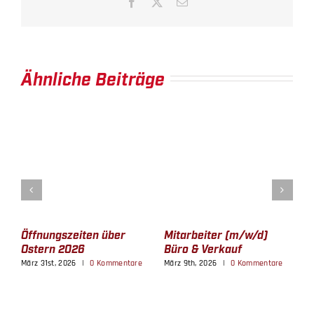
Facebook
X
E-
Mail
Ähnliche Beiträge
Öffnungszeiten über
Mitarbeiter (m/w/d)
M
Ostern 2026
Büro & Verkauf
f
S
e
März 31st, 2026
|
0 Kommentare
März 9th, 2026
|
0 Kommentare
b
M